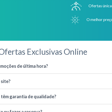
Ofertas única
O melhor preço
Ofertas Exclusivas Online
romoções de última hora?
 site?
 têm garantia de qualidade?
e eu fazer a reserva?