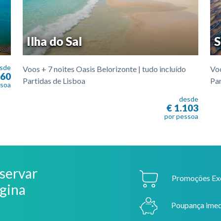
Ilha do Sal
S
sde
Voos + 7 noites Oasis Belorizonte | tudo incluído
Voo
060
Partidas de Lisboa
Par
ssoa
desde
€ 1.103
por pessoa
servar
Promoções Excl
ágina
Poupança imedi