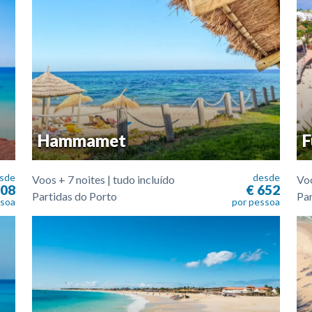
Hammamet
F
sde
desde
Voos + 7 noites | tudo incluído
Voo
508
€ 652
Partidas do Porto
Par
ssoa
por pessoa