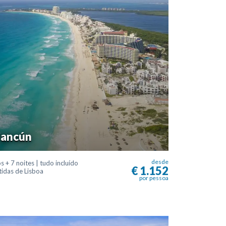
ancún
desde
s + 7 noites | tudo incluído
€ 1.152
tidas de Lisboa
por pessoa