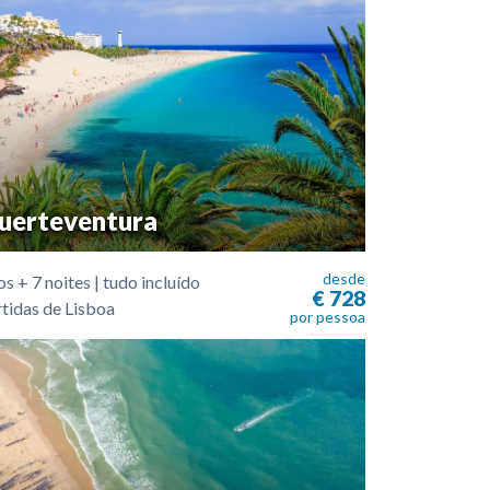
uerteventura
desde
s + 7 noites | tudo incluído
€ 728
tidas de Lisboa
por pessoa