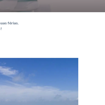
uas férias.
s!