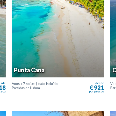
Punta Cana
C
esde
desde
Voos + 7 noites | tudo incluído
Voo
18
€ 921
Partidas de Lisboa
Par
ssoa
por pessoa