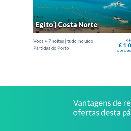
Egito | Costa Norte
de
Voos + 7 noites | tudo incluído
€ 1.
Partidas do Porto
por pe
Vantagens de re
ofertas desta p