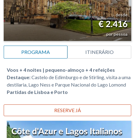
desde
€ 2.416
por pessoa
PROGRAMA
ITINERÁRIO
Voos + 4 noites | pequeno-almoço + 4 refeições
Destaque:
Castelo de Edimburgo e de Stirling, visita a uma
destilaria, Lago Ness e Parque Nacional do Lago Lomond
Partidas de Lisboa e Porto
RESERVE JÁ
Côte d'Azur e Lagos Italianos