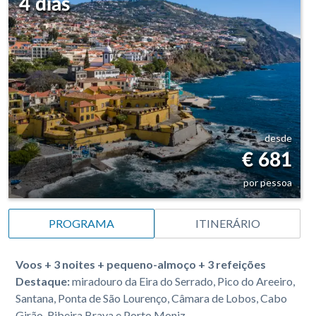
4 dias
desde
€ 681
por pessoa
PROGRAMA
ITINERÁRIO
Voos + 3 noites + pequeno-almoço + 3 refeições
Destaque:
miradouro da Eira do Serrado, Pico do Areeiro,
Santana, Ponta de São Lourenço, Câmara de Lobos, Cabo
Girão, Ribeira Brava e Porto Moniz