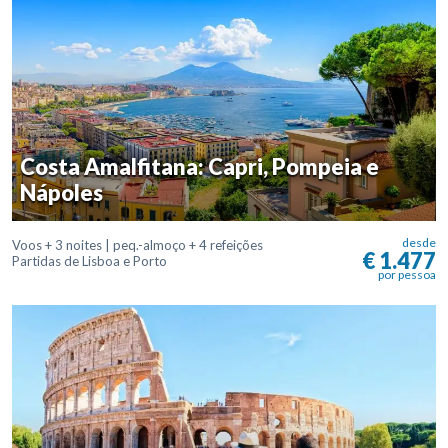
Costa Amalfitana: Capri, Pompeia e
Nápoles
desde
Voos + 3 noites | peq.-almoço + 4 refeições
€ 1.477
Partidas de Lisboa e Porto
por pessoa