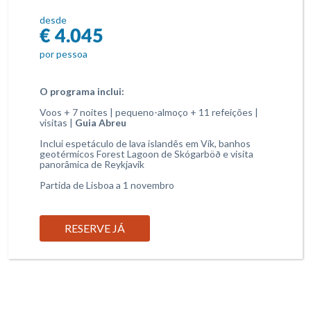
desde
€ 4.045
por pessoa
O programa inclui:
Voos + 7 noites | pequeno-almoço + 11 refeições |
visitas |
Guia Abreu
Inclui espetáculo de lava islandês em Vík, banhos
geotérmicos Forest Lagoon de Skógarböð e visita
panorâmica de Reykjavik
Partida de Lisboa a 1 novembro
RESERVE JÁ