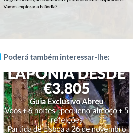
Vamos explorar a Islândia?
Poderá também interessar-lhe:
LAPÓNIA DESDE
€3.805
Guia Exclusivo Abreu
Voos + 6 noites | pequeno-almoço + 5
refeições
Partida de Lisboa a 26 de novembro