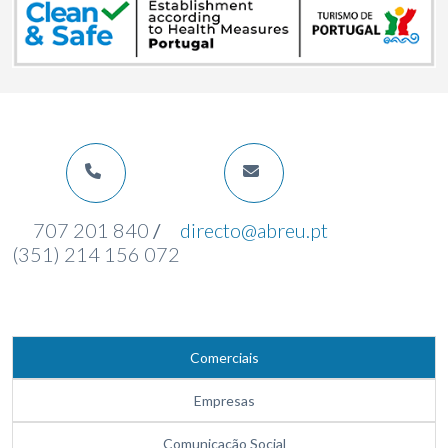
707 201 840
/
directo@abreu.pt
(351) 214 156 072
Comerciais
Empresas
Comunicação Social