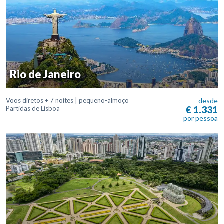
Rio de Janeiro
Voos diretos + 7 noites | pequeno-almoço
desde
€ 1.331
Partidas de Lisboa
por pessoa