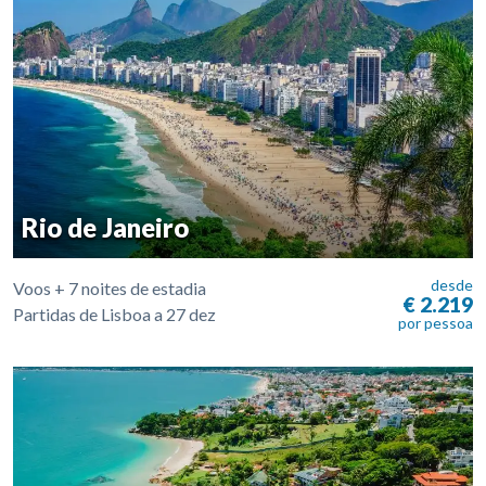
Rio de Janeiro
desde
Voos + 7 noites de estadia
€ 2.219
Partidas de Lisboa a 27 dez
por pessoa