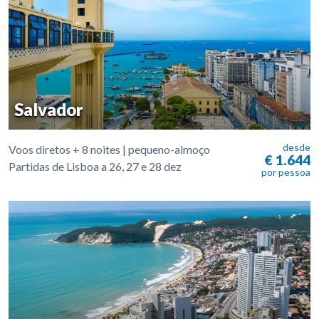
Salvador
desde
Voos diretos + 8 noites | pequeno-almoço
€ 1.644
Partidas de Lisboa a 26, 27 e 28 dez
por pessoa