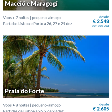
Maceió e Maragogi
desde
Voos + 7 noites | pequeno-almoço
€ 2.548
Partidas Lisboa e Porto a 26, 27 e 29 dez
por pessoa
Praia do Forte
desde
Voos + 8 noites | pequeno-almoço
€ 2.605
Partidas de Lisboa a 26, 27 e 28 dez