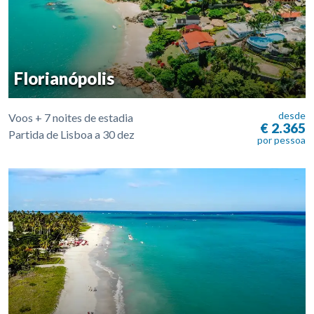
Florianópolis
desde
Voos + 7 noites de estadia
€ 2.365
Partida de Lisboa a 30 dez
por pessoa