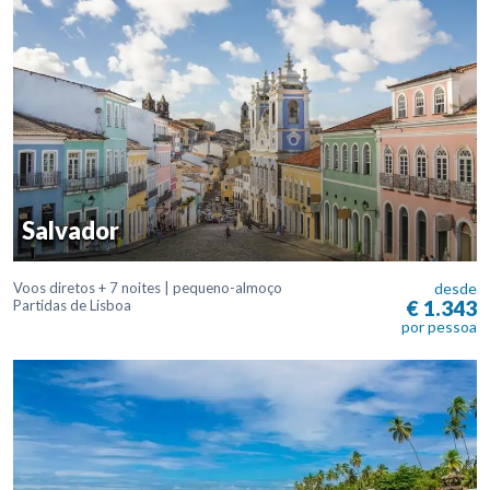
Salvador
Voos diretos + 7 noites | pequeno-almoço
desde
€ 1.343
Partidas de Lisboa
por pessoa