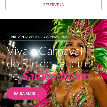
RESERVE JÁ
PRÉ-VENDA ABERTA · CARNAVAL 2027
Viva o Carnaval
do Rio de Janeiro
no
Sambódromo
SAIBA MAIS →