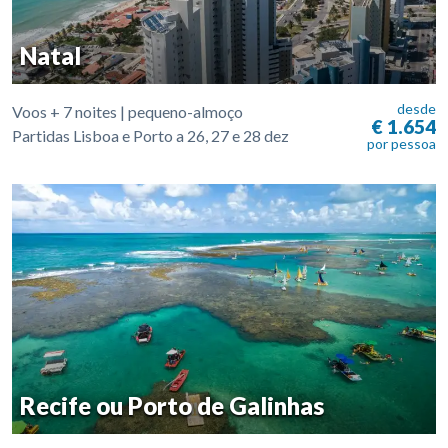
Natal
desde
Voos + 7 noites | pequeno-almoço
€ 1.654
Partidas Lisboa e Porto a 26, 27 e 28 dez
por pessoa
Recife ou Porto de Galinhas