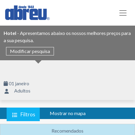
Hotel
- Apresentamos abaixo os nossos melhores preços para
a sua pesquisa.
Modificar pesquisa
01 janeiro
Adultos
Mostrar no mapa
Filtros
Recomendados