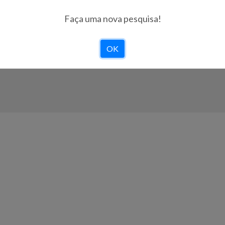
Faça uma nova pesquisa!
Viagens Abreu, S.A.
| RNAVT 1702 | Capital Social 
OK
Operador Cons