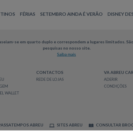
STINOS
FÉRIAS
SETEMBRO AINDA É VERÃO
DISNEY DE
seiam-se em quarto duplo e correspondem a lugares limitados. São
pesquisas no nosso site.
Saiba mais
CONTACTOS
VA ABREU CA
EU
REDE DE LOJAS
ADERIR
AGEM
CONDIÇÕES
EL WALLET
ASSATEMPOS ABREU
SITES ABREU
CONSULTAR BRO