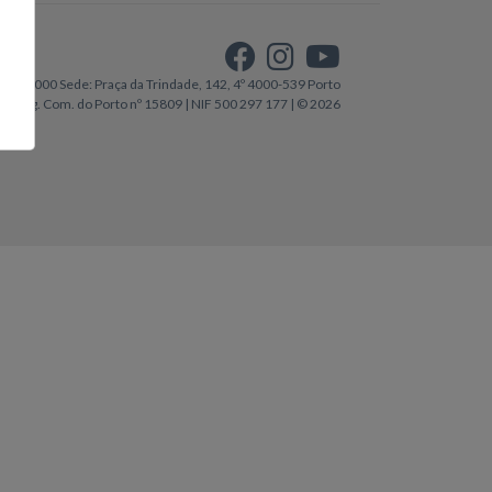
€7.500.000 Sede: Praça da Trindade, 142, 4º 4000-539 Porto
. Reg. Com. do Porto nº 15809 | NIF 500 297 177 | © 2026