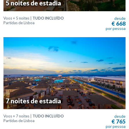
5 noites de estadia
Voos + 5 noites |
TUDO INCLUÍDO
desde
€ 668
Partidas de Lisboa
por pessoa
7 noites de estadia
Voos + 7 noites |
TUDO INCLUÍDO
desde
€ 765
Partidas de Lisboa
por pessoa