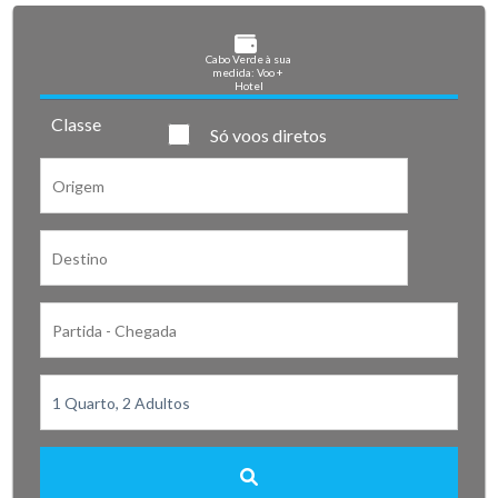
Cabo Verde à sua 
medida: Voo + 
Hotel
Classe
Só voos diretos