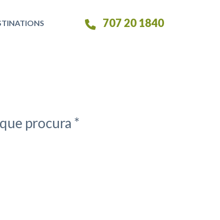
707 20 1840
STINATIONS
que procura *