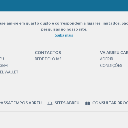
seiam-se em quarto duplo e correspondem a lugares limitados. São
pesquisas no nosso site.
Saiba mais
CONTACTOS
VA ABREU CA
EU
REDE DE LOJAS
ADERIR
AGEM
CONDIÇÕES
EL WALLET
ASSATEMPOS ABREU
SITES ABREU
CONSULTAR BRO