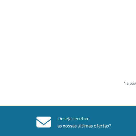
* a pá
Deseja receber
as nossas últimas ofertas?