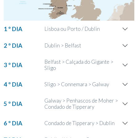
1 º DIA
Lisboa ou Porto / Dublin
2 º DIA
Dublin > Belfast
Belfast > Calçada do Gigante >
3 º DIA
Sligo
4 º DIA
Sligo > Connemara > Galway
Galway > Penhascos de Moher >
5 º DIA
Condado de Tipperary
6 º DIA
Condado de Tipperary > Dublin