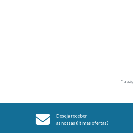
* a pá
Deseja receber
as nossas últimas ofertas?