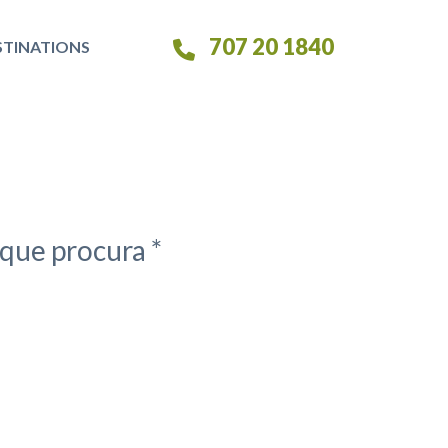
707 20 1840
STINATIONS
que procura *