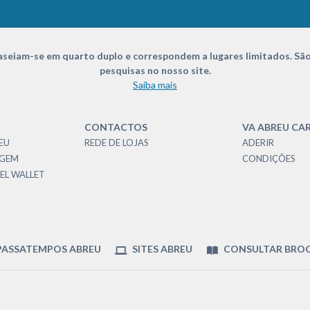
seiam-se em quarto duplo e correspondem a lugares limitados. São
pesquisas no nosso site.
Saiba mais
CONTACTOS
VA ABREU CA
EU
REDE DE LOJAS
ADERIR
AGEM
CONDIÇÕES
EL WALLET
ASSATEMPOS ABREU
SITES ABREU
CONSULTAR BRO