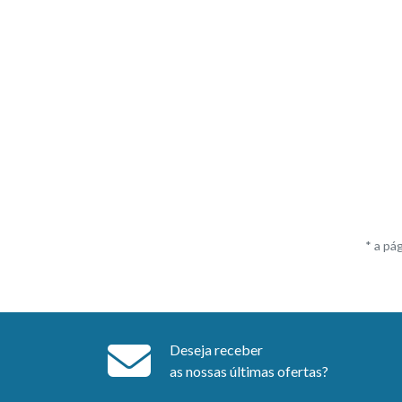
* a pá
Deseja receber
as nossas últimas ofertas?