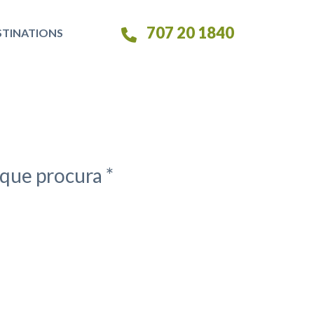
707 20 1840
STINATIONS
que procura *