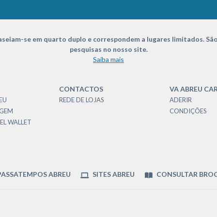
seiam-se em quarto duplo e correspondem a lugares limitados. São
pesquisas no nosso site.
Saiba mais
CONTACTOS
VA ABREU CA
EU
REDE DE LOJAS
ADERIR
AGEM
CONDIÇÕES
EL WALLET
ASSATEMPOS ABREU
SITES ABREU
CONSULTAR BRO