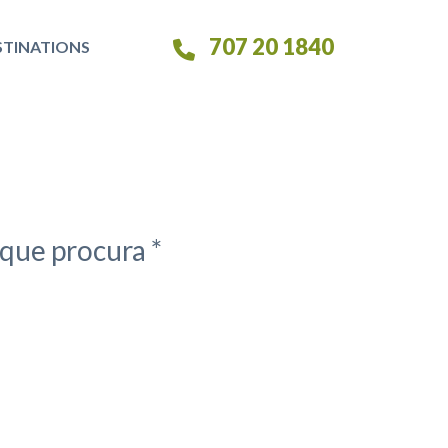
707 20 1840
STINATIONS
que procura *