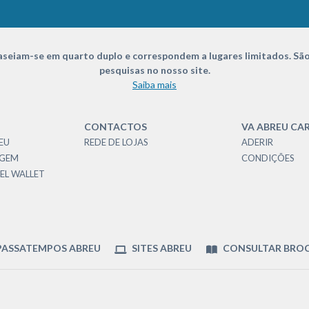
seiam-se em quarto duplo e correspondem a lugares limitados. São
pesquisas no nosso site.
Saiba mais
CONTACTOS
VA ABREU CA
EU
REDE DE LOJAS
ADERIR
AGEM
CONDIÇÕES
EL WALLET
ASSATEMPOS ABREU
SITES ABREU
CONSULTAR BRO