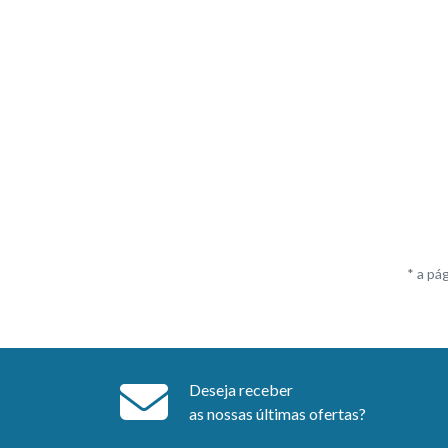
* a pá
Deseja receber
as nossas últimas ofertas?