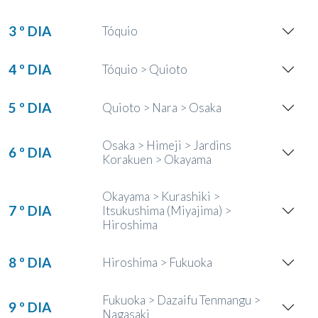
3 º DIA
Tóquio
4 º DIA
Tóquio > Quioto
5 º DIA
Quioto > Nara > Osaka
Osaka > Himeji > Jardins
6 º DIA
Korakuen > Okayama
Okayama > Kurashiki >
7 º DIA
Itsukushima (Miyajima) >
Hiroshima
8 º DIA
Hiroshima > Fukuoka
Fukuoka > Dazaifu Tenmangu >
9 º DIA
Nagasaki