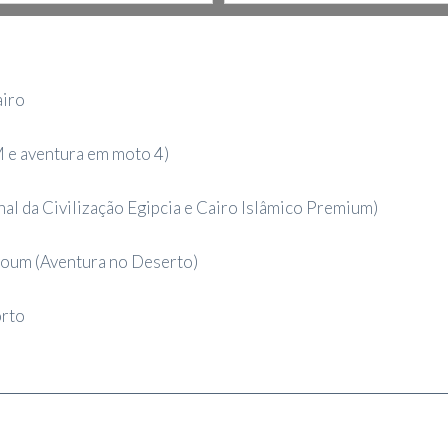
airo
M e aventura em moto 4)
l da Civilização Egipcia e Cairo Islâmico Premium)
youm (Aventura no Deserto)
orto