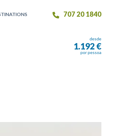
707 20 1840
STINATIONS
desde
1.192 €
por pessoa