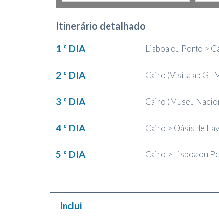
Itinerário detalhado
1 º DIA
Lisboa ou Porto > C
2 º DIA
Cairo (Visita ao GE
3 º DIA
Cairo (Museu Naciona
4 º DIA
Cairo > Oásis de Fa
5 º DIA
Cairo > Lisboa ou P
Inclui