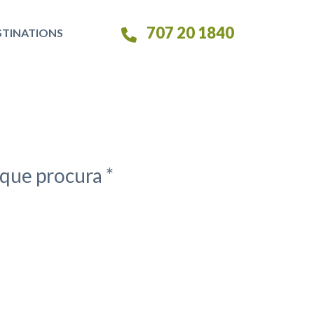
707 20 1840
STINATIONS
que procura *