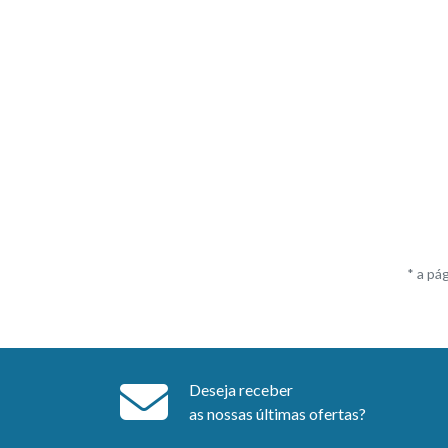
* a pá
Deseja receber
as nossas últimas ofertas?