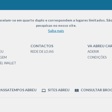
seiam-se em quarto duplo e correspondem a lugares limitados. São
pesquisas no nosso site.
Saiba mais
CONTACTOS
VA ABREU CA
EU
REDE DE LOJAS
ADERIR
AGEM
CONDIÇÕES
EL WALLET
ASSATEMPOS ABREU
SITES ABREU
CONSULTAR BRO