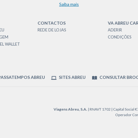
Saiba mais
CONTACTOS
VA ABREU CA
EU
REDE DE LOJAS
ADERIR
AGEM
CONDIÇÕES
EL WALLET
ASSATEMPOS ABREU
SITES ABREU
CONSULTAR BRO
Viagens Abreu, S.A.
| RNAVT 1702 | Capital Social 
Operador Cons