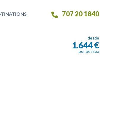
707 20 1840
STINATIONS
desde
1.644 €
por pessoa