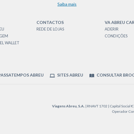
Saiba mais
CONTACTOS
VA ABREU CA
EU
REDE DE LOJAS
ADERIR
AGEM
CONDIÇÕES
EL WALLET
ASSATEMPOS ABREU
SITES ABREU
CONSULTAR BRO
Viagens Abreu, S.A.
| RNAVT 1702 | Capital Social 
Operador Cons