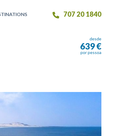
707 20 1840
STINATIONS
desde
639 €
por pessoa