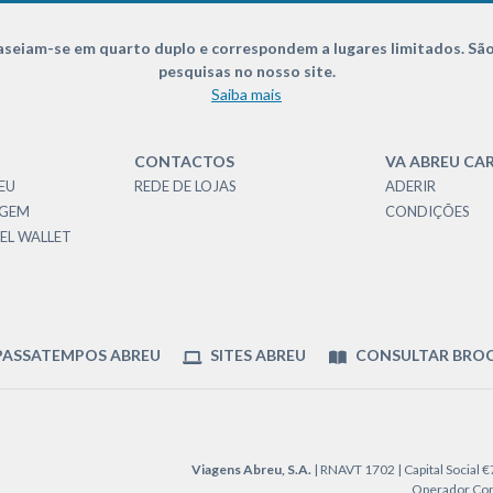
seiam-se em quarto duplo e correspondem a lugares limitados. São
pesquisas no nosso site.
Saiba mais
CONTACTOS
VA ABREU CA
EU
REDE DE LOJAS
ADERIR
AGEM
CONDIÇÕES
EL WALLET
ASSATEMPOS ABREU
SITES ABREU
CONSULTAR BRO
Viagens Abreu, S.A.
| RNAVT 1702 | Capital Social 
Operador Cons