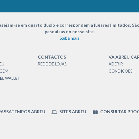
seiam-se em quarto duplo e correspondem a lugares limitados. São
pesquisas no nosso site.
Saiba mais
CONTACTOS
VA ABREU CA
EU
REDE DE LOJAS
ADERIR
AGEM
CONDIÇÕES
EL WALLET
ASSATEMPOS ABREU
SITES ABREU
CONSULTAR BRO