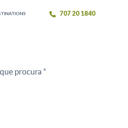
707 20 1840
STINATIONS
que procura *