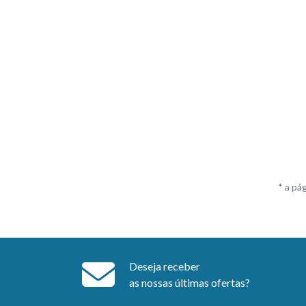
* a pá
Deseja receber
as nossas últimas ofertas?