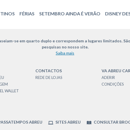
STINOS
FÉRIAS
SETEMBRO AINDA É VERÃO
DISNEY DE
seiam-se em quarto duplo e correspondem a lugares limitados. São
pesquisas no nosso site.
Saiba mais
CONTACTOS
VA ABREU CA
EU
REDE DE LOJAS
ADERIR
AGEM
CONDIÇÕES
EL WALLET
ASSATEMPOS ABREU
SITES ABREU
CONSULTAR BRO