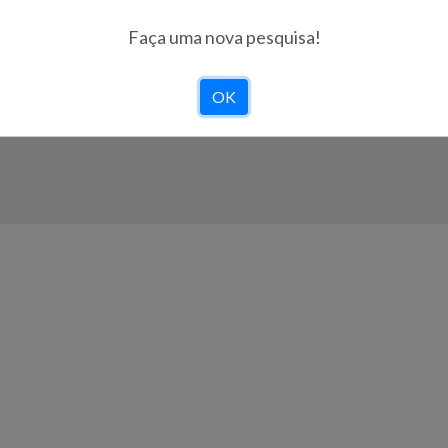
Faça uma nova pesquisa!
Viagens Abreu, S.A.
| RNAVT 1702 | Capital Social 
OK
Operador Cons