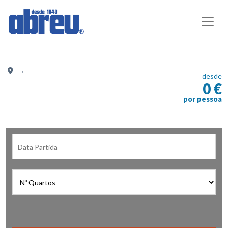
,
desde
0 €
por pessoa